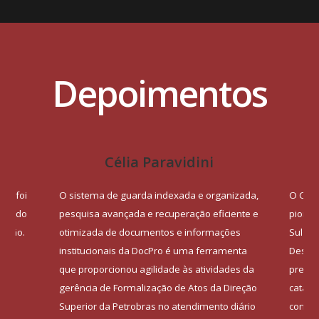
Depoimentos
Célia Paravidini
BO foi
O sistema de guarda indexada e organizada,
O Cen
rica do
pesquisa avançada e recuperação eficiente e
pionei
visão.
otimizada de documentos e informações
Sul na
institucionais da DocPro é uma ferramenta
Desde 
que proporcionou agilidade às atividades da
precur
 do
gerência de Formalização de Atos da Direção
catalo
Superior da Petrobras no atendimento diário
conteú