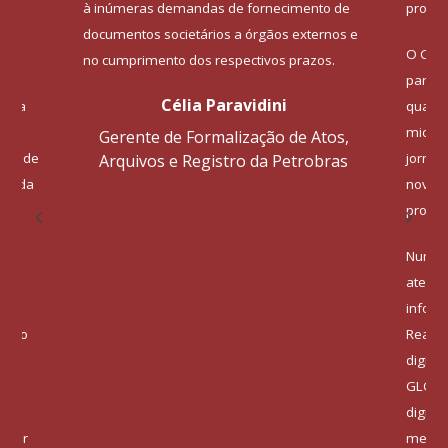
à inúmeras demandas de fornecimento de
produz
documentos societários a órgãos externos e
O CED
no cumprimento dos respectivos prazos.
parcei
Célia Paravidini
 pela
qualid
microf
Gerente de Formalização de Atos,
ipts de
jornal
Arquivos e Registro da Petrobras
ins da
novela
progr
,
Num s
de
atenta
infor
nário
Reader
V
digita
údo
GLOBO
um
digita
lquer
mecani